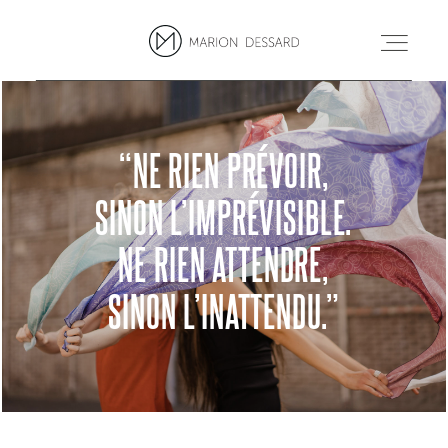
PROJETS
“NE RIEN PRÉVOIR,
SINON L’IMPRÉVISIBLE.
BLOG
NE RIEN ATTENDRE,
MARION
SINON L’INATTENDU.”
CONTACT