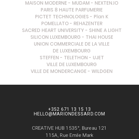
MAISON MODERNE
-
MUDAM
-
NEXTEN.IO
PARIS 8 HAUTE PARFUMERIE
PICTET TECHNOLOGIES
-
Plan K
POMELLATO
-
REHAZENTER
SACRED HEART UNIVERSITY
-
SHINE A LIGHT
SILICON LUXEMBOURG
-
THAI HOUSE
UNION COMMERCIALE DE LA VILLE
DE LUXEMBOURG
STEFFEN
- TELETHON -
UJET
VILLE DE LUXEMBOURG
VILLE DE MONDERCANGE
-
WILDGEN
+352 671 13 15 13
HELLO@MARIONDESSARD.COM
CREATIVE HUB 1535°, Bureau 121
115A, Rue Emile Mark